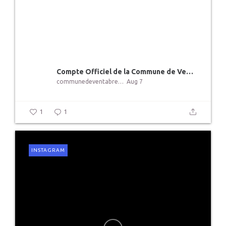
️Compte Officiel de la Commune de Ventabren
communedeventabren
Aug 7
1
1
INSTAGRAM