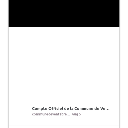
️Compte Officiel de la Commune de Ventabren
communedeventabren
Aug 5