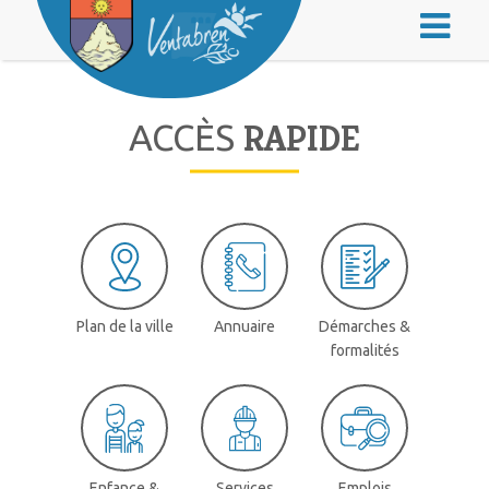
RAPIDE
ACCÈS
Plan de la ville
Annuaire
Démarches &
formalités
Enfance &
Services
Emplois