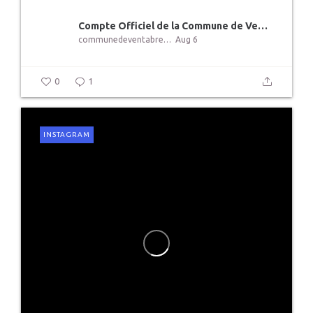
️Compte Officiel de la Commune de Ventabren
communedeventabren
Aug 6
0
1
INSTAGRAM