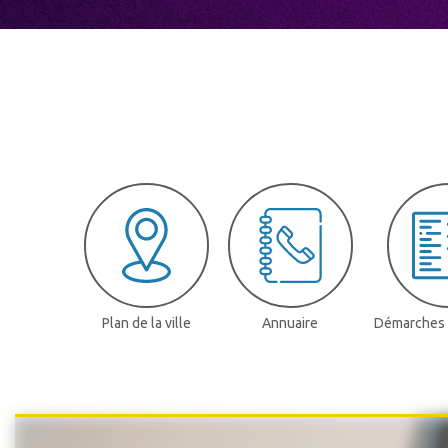
PROPRETÉ
SÉCURITÉ
SERVICES
TECHNIQUES
DÉPLACEMENTS
DÉMARCHES
&
FORMALITÉS
LOCATION DE
Plan de la ville
Annuaire
Démarches 
SALLES
MUNICIPALES