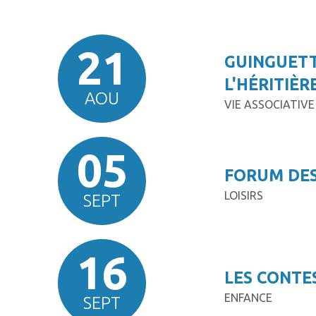
21
GUINGUETT
L'HÉRITIÈR
AOU
VIE ASSOCIATIVE
05
FORUM DES
LOISIRS
SEPT
16
LES CONTE
ENFANCE
SEPT