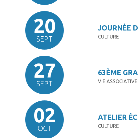
20
JOURNÉE D
CULTURE
SEPT
27
63ÈME GRA
VIE ASSOCIATIVE
SEPT
02
ATELIER É
CULTURE
OCT