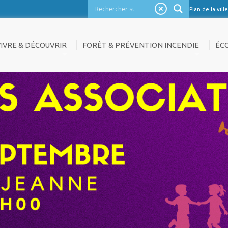
Plan de la ville
VIVRE & DÉCOUVRIR
FORÊT & PRÉVENTION INCENDIE
ÉC
CTUALITÉS
LES BONS RÉFLEXES EN CAS D’INCENDIE
ANN
?
ENT
AGENDA
CO
OLD ET AUTOPROTECTION
OURISME
EMP
ACCÈS AUX MASSIFS
ULTURE
NOU
LA FORÊT MÉDITERRANÉENNE A
ATRIMOINE
BESOIN D’ENTRETIEN
IE ASSOCIATIVE
RÉSERVE COMMUNALE DE SÉCURITÉ
LAN DE LA VILLE
CIVILE
ALERIE