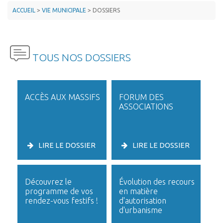
ACCUEIL
>
VIE MUNICIPALE
>
DOSSIERS
TOUS NOS DOSSIERS
ACCÈS AUX MASSIFS
FORUM DES
ASSOCIATIONS
LIRE LE DOSSIER
LIRE LE DOSSIER
Découvrez le
Évolution des recours
programme de vos
en matière
rendez-vous festifs !
d'autorisation
d'urbanisme