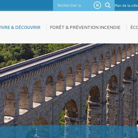
Plan de la ville
VIVRE & DÉCOUVRIR
FORÊT & PRÉVENTION INCENDIE
ÉC
CTUALITÉS
LES BONS RÉFLEXES EN CAS D’INCENDIE
ANN
?
ENT
AGENDA
CO
OLD ET AUTOPROTECTION
OURISME
EMP
ACCÈS AUX MASSIFS
ULTURE
NOU
LA FORÊT MÉDITERRANÉENNE A
ATRIMOINE
BESOIN D’ENTRETIEN
IE ASSOCIATIVE
RÉSERVE COMMUNALE DE SÉCURITÉ
LAN DE LA VILLE
CIVILE
ALERIE