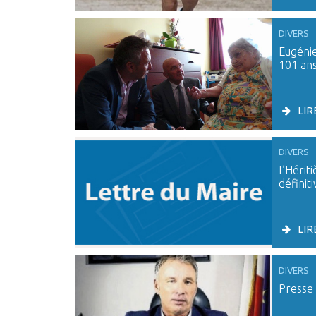
DIVERS
Eugénie
101 an
LIR
DIVERS
L’Hérit
définit
LIR
DIVERS
Presse