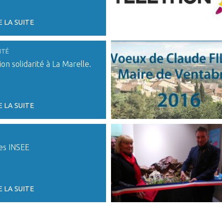
E LA SUITE
ITÉ
on solidarité à La Marelle.
E LA SUITE
es INSEE
E LA SUITE