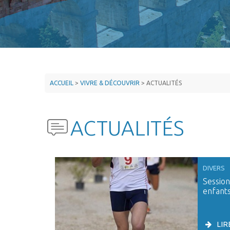
PROPRETÉ
SÉCURITÉ
SERVICES
TECHNIQUES
ACCUEIL
>
VIVRE & DÉCOUVRIR
>
ACTUALITÉS
DÉPLACEMENTS
DÉMARCHES
ACTUALITÉS
&
FORMALITÉS
LOCATION DE
DIVERS
SALLES
Session
enfants
MUNICIPALES
LIR