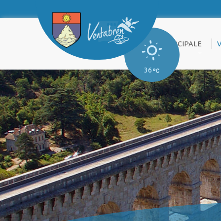
PRATIQUE
VIE MUNICIPALE
36
ENFANCE &
LE CONSEIL
A
JEUNESSE
MUNICIPAL
SENIORS
ORGANIGRAMME
T
DES SERVICES
URBANISME
C
KIOSQUE
ENVIRONNEMENT
P
–
PUBLICATIONS
V
BIODIVERSITÉ
RÈGLEMENTAIRES
P
EMPLOI DU
DOSSIERS
G
FEU & OLD