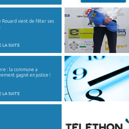
 Rouard vient de fêter ses
s
E LA SUITE
ière : la commune a
ivement gagné en justice !
E LA SUITE