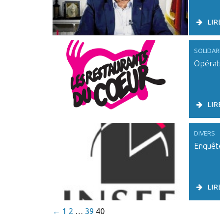
LIR
SOLIDAR
Opérati
LIR
DIVERS
Enquêt
LIR
←
1
2
…
39
40