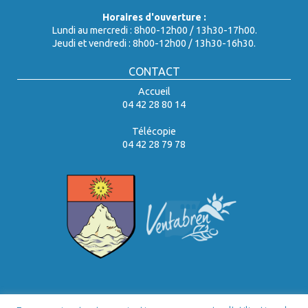
Horaires d'ouverture :
Lundi au mercredi : 8h00-12h00 / 13h30-17h00.
Jeudi et vendredi : 8h00-12h00 / 13h30-16h30.
CONTACT
Accueil
04 42 28 80 14
Télécopie
04 42 28 79 78
Tous droits réservés ©2026 - Ville de Ventabren. Site conçu et réalisé