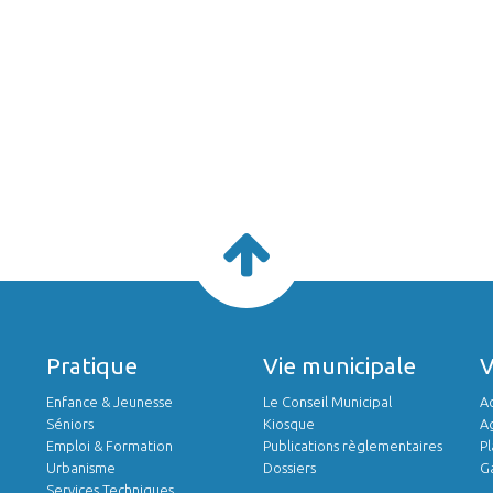
Pratique
Vie municipale
Enfance & Jeunesse
Le Conseil Municipal
Ac
Séniors
Kiosque
A
Emploi & Formation
Publications règlementaires
Pl
Urbanisme
Dossiers
Ga
Services Techniques