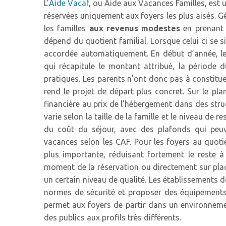
L’
Aide Vacaf
, ou Aide aux Vacances Familles, est 
réservées uniquement aux foyers les plus aisés. Gér
PROPRETÉ
les familles
aux revenus modestes
en prenant e
SÉCURITÉ
dépend du quotient familial. Lorsque celui ci se s
SERVICES
accordée automatiquement. En début d’année, les
qui récapitule le montant attribué, la période du
TECHNIQUES
pratiques. Les parents n’ont donc pas à constitue
DÉPLACEMENTS
rend le projet de départ plus concret. Sur le pla
financière au prix de l’hébergement dans des stru
DÉMARCHES
varie selon la taille de la famille et le niveau de 
&
du coût du séjour, avec des plafonds qui peu
FORMALITÉS
vacances selon les CAF. Pour les foyers au quotien
plus importante, réduisant fortement le reste 
LOCATION DE
moment de la réservation ou directement sur plac
SALLES
un certain niveau de qualité. Les établissements do
MUNICIPALES
normes de sécurité et proposer des équipement
permet aux foyers de partir dans un environnem
des publics aux profils très différents.