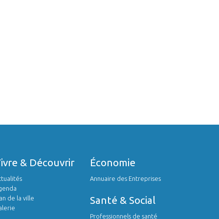
Vivre & Découvrir
économie
tualités
Annuaire des Entreprises
genda
an de la ville
Santé & Social
lerie
Professionnels de santé