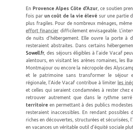
En
Provence Alpes Côte d’Azur
, ce soutien pre
fois par
un coût de la vie élevé
sur une partie d
plus fragiles. Pour de nombreux ménages, même
effort financier
difficilement envisageable. L’int
de nuits d’hébergement. Elle ouvre la porte à de
resteraient abstraites. Dans certains hébergeme
Sowell.fr
, des séjours éligibles à l’aide Vacaf pe
alentours, en visitant les arènes romaines, les B
Montmajour ou encore la nécropole des Alyscamps,
et le patrimoine sans transformer le séjour 
régionale, l’Aide Vacaf contribue à limiter
les iné
et celles qui seraient condamnées à rester chez e
retrouver autrement que dans le rythme serré 
territoire
en permettant à des publics modestes d
resteraient inaccessibles. En rendant possible
riches en découvertes, structurées et sécurisées, 
en vacances un véritable outil d’équité sociale plu