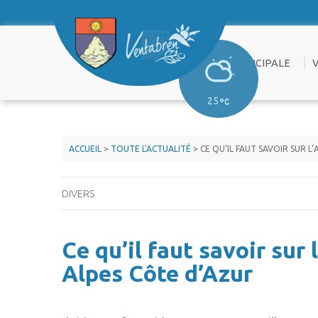
PRATIQUE
VIE MUNICIPALE
25
ENFANCE &
LE CONSEIL
A
JEUNESSE
MUNICIPAL
ACCUEIL
>
TOUTE L'ACTUALITÉ
> CE QU’IL FAUT SAVOIR SUR 
SENIORS
ORGANIGRAMME
T
DES SERVICES
URBANISME
DIVERS
C
KIOSQUE
ENVIRONNEMENT
P
–
PUBLICATIONS
Ce qu’il faut savoir sur
V
BIODIVERSITÉ
RÈGLEMENTAIRES
Alpes Côte d’Azur
P
EMPLOI DU
DOSSIERS
G
FEU & OLD