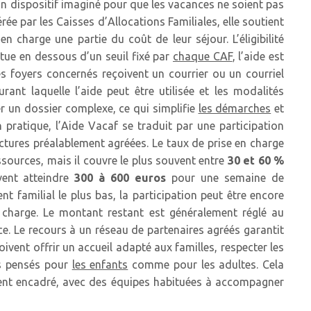
un dispositif imaginé pour que les vacances ne soient pas
ée par les Caisses d’Allocations Familiales, elle soutient
n charge une partie du coût de leur séjour. L’éligibilité
itue en dessous d’un seuil fixé par
chaque CAF
, l’aide est
 foyers concernés reçoivent un courrier ou un courriel
rant laquelle l’aide peut être utilisée et les modalités
r un dossier complexe, ce qui simplifie
les démarches
et
n pratique, l’Aide Vacaf se traduit par une participation
ctures préalablement agréées. Le taux de prise en charge
ressources, mais il couvre le plus souvent entre
30 et 60 %
vent atteindre
300 à 600 euros
pour une semaine de
t familial le plus bas, la participation peut être encore
à charge. Le montant restant est généralement réglé au
e. Le recours à un réseau de partenaires agréés garantit
ivent offrir un accueil adapté aux familles, respecter les
s pensés pour
les enfants
comme pour les adultes. Cela
ent encadré, avec des équipes habituées à accompagner