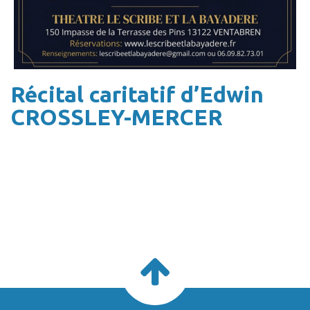
Récital caritatif d’Edwin
CROSSLEY-MERCER