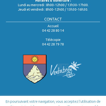
Horaires d'ouverture :
Lundi au mercredi : 8h00-12h00 / 13h30-17h00.
Jeudi et vendredi : 8h00-12h00 / 13h30-16h30.
CONTACT
Accueil
04 42 28 80 14
Télécopie
04 42 28 79 78
Tous droits réservés ©2026 - Ville de Ventabren. Site conçu et réalisé
En poursuivant votre navigation, vous acceptez l'utilisation de
par
Kaiman
.