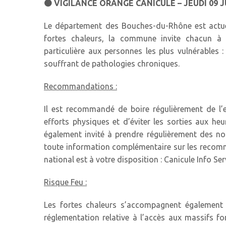
🟠
VIGILANCE ORANGE CANICULE – JEUDI 09 J
PROPRETÉ
Le département des Bouches-du-Rhône est actu
SÉCURITÉ
fortes chaleurs, la commune invite chacun à 
particulière aux personnes les plus vulnérables 
SERVICES
souffrant de pathologies chroniques.
TECHNIQUES
Recommandations :
DÉPLACEMENTS
DÉMARCHES
Il est recommandé de boire régulièrement de l’e
efforts physiques et d’éviter les sorties aux h
&
également invité à prendre régulièrement des nou
FORMALITÉS
toute information complémentaire sur les recomma
LOCATION DE
national est à votre disposition : Canicule Info Ser
SALLES
Risque Feu :
MUNICIPALES
Les fortes chaleurs s’accompagnent également 
réglementation relative à l’accès aux massifs fo