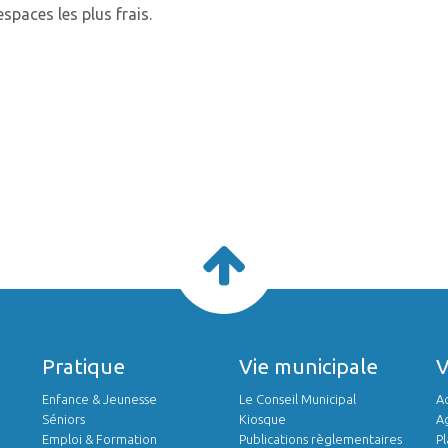
spaces les plus frais.
Pratique
Vie municipale
Enfance & Jeunesse
Le Conseil Municipal
Ac
Séniors
Kiosque
A
Emploi & Formation
Publications règlementaires
Pl