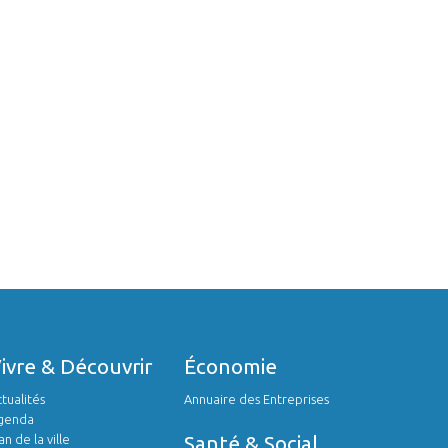
Vivre & Découvrir
économie
tualités
Annuaire des Entreprises
genda
an de la ville
Santé & Social